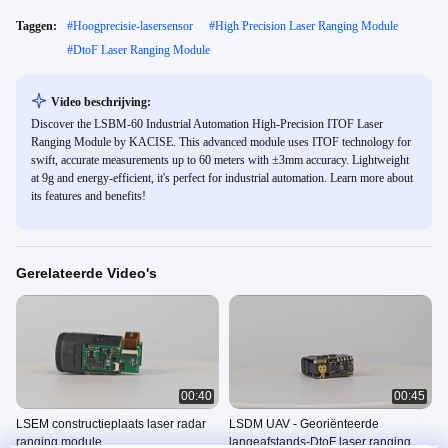
Taggen:
#
Hoogprecisie-lasersensor
#
High Precision Laser Ranging Module
#
DtoF Laser Ranging Module
Video beschrijving:
Discover the LSBM-60 Industrial Automation High-Precision ITOF Laser
Ranging Module by KACISE. This advanced module uses ITOF technology for
swift, accurate measurements up to 60 meters with ±3mm accuracy. Lightweight
at 9g and energy-efficient, it's perfect for industrial automation. Learn more about
its features and benefits!
Gerelateerde Video's
00:40
00:45
LSEM constructieplaats laser radar
LSDM UAV - Georiënteerde
ranging module
langeafstands-DtoF laser ranging