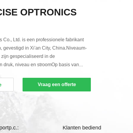
CISE OPTRONICS
 Co., Ltd. is een professionele fabrikant
 gevestigd in Xi'an City, China.Niveaum-
zijn gespecialiseerd in de
n druk, niveau en stroomOp basis van
 management personeel, door de
onze medewerkers,we zijn een
Vraag een offerte
e
trument fabrikant en oplossing leverancier
en voortdurend de kwaliteit van het
 Xi'an Kacise is gekwalific...
portp.c.:
Klanten bediend