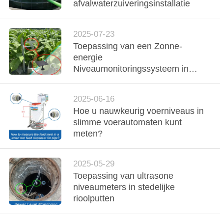
KWALITEITSCONTROLE
afvalwaterzuiveringsinstallatie
CONTACTEER
2025-07-23
Toepassing van een Zonne-
ONS
energie
Niveaumonitoringssysteem in
NIEUWS
Tabaksplantages voor Flue-Cured
Tabak
2025-06-16
GEVALLEN
Hoe u nauwkeurig voerniveaus in
slimme voerautomaten kunt
meten?
VERZOEK
OM EEN
2025-05-29
CITAAT
Toepassing van ultrasone
niveaumeters in stedelijke
rioolputten
SITEMAP