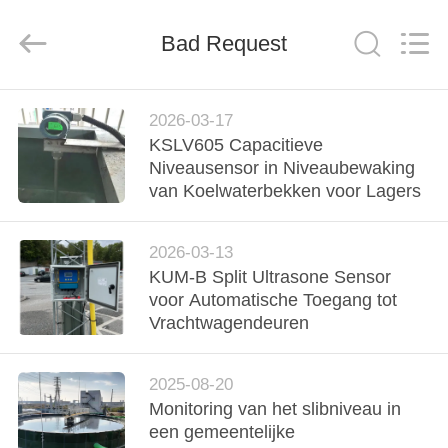
2026
Xi'an
Kacise
Bad Request
Optronics
Co.,Ltd..
All
Rights
Reserved.
HUIS
2026-03-17
KSLV605 Capacitieve
PRODUCTEN
Niveausensor in Niveaubewaking
van Koelwaterbekken voor Lagers
VIDEOS
2026-03-13
KUM-B Split Ultrasone Sensor
ONGEVEER
voor Automatische Toegang tot
ONS
Vrachtwagendeuren
FABRIEKSREIS
2025-08-20
Monitoring van het slibniveau in
een gemeentelijke