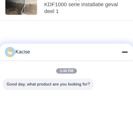
KDF1000 serie installatie geval
deel 1
Kacise
3:40 PM
loading...
Good day, what product are you looking for?
populaire categorieën
Alle
de sensor van de
Precieze druksensor
waterkwaliteit