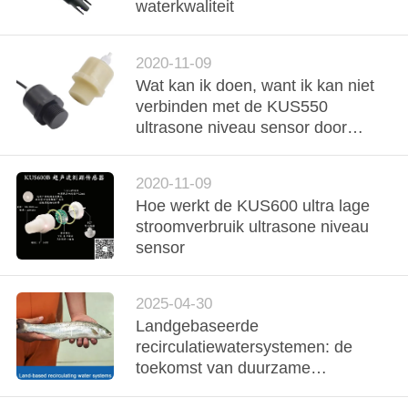
KWALITEITSCONTROLE
waterkwaliteit
CONTACTEER
2020-11-09
Wat kan ik doen, want ik kan niet
ONS
verbinden met de KUS550
ultrasone niveau sensor door
NIEUWS
RS485.
2020-11-09
GEVALLEN
Hoe werkt de KUS600 ultra lage
stroomverbruik ultrasone niveau
sensor
VERZOEK
OM EEN
2025-04-30
CITAAT
Landgebaseerde
recirculatiewatersystemen: de
toekomst van duurzame
SITEMAP
zalmhouderij in de Atlantische