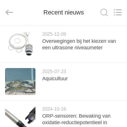
2026
Xi'an
Kacise
Recent nieuws
Optronics
Co.,Ltd..
All
Rights
Reserved.
HUIS
2025-12-09
Overwegingen bij het kiezen van
PRODUCTEN
een ultrasone niveaumeter
VIDEOS
2025-07-23
Aquicultuur
ONGEVEER
ONS
FABRIEKSREIS
2024-10-16
ORP-sensoren: Bewaking van
oxidatie-reductiepotentieel in