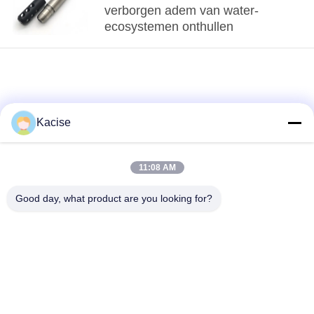
verborgen adem van water-
ecosystemen onthullen
Kacise
11:08 AM
loading...
Good day, what product are you looking for?
populaire categorieën
Alle
de sensor van de
Precieze druksensor
waterkwaliteit