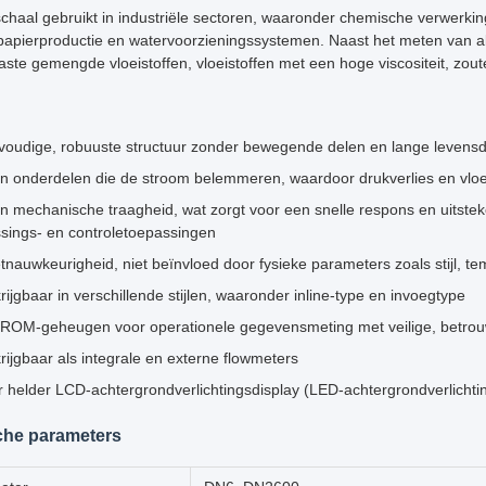
chaal gebruikt in industriële sectoren, waaronder chemische verwerkin
 papierproductie en watervoorzieningssystemen. Naast het meten van a
vaste gemengde vloeistoffen, vloeistoffen met een hoge viscositeit, zou
oudige, robuuste structuur zonder bewegende delen en lange levensdu
 onderdelen die de stroom belemmeren, waardoor drukverlies en vloe
 mechanische traagheid, wat zorgt voor een snelle respons en uitsteke
sings- en controletoepassingen
nauwkeurigheid, niet beïnvloed door fysieke parameters zoals stijl, tem
rijgbaar in verschillende stijlen, waaronder inline-type en invoegtype
ROM-geheugen voor operationele gegevensmeting met veilige, betr
rijgbaar als integrale en externe flowmeters
 helder LCD-achtergrondverlichtingsdisplay (LED-achtergrondverlichtin
che parameters