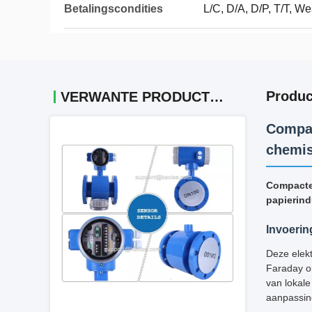
Betalingscondities
L/C, D/A, D/P, T/T, 
Produc
VERWANTE PRODUCTEN
Compac
chemis
Compacte/
papierind
Invoerin
Deze elekt
Faraday om
van lokale
aanpassin