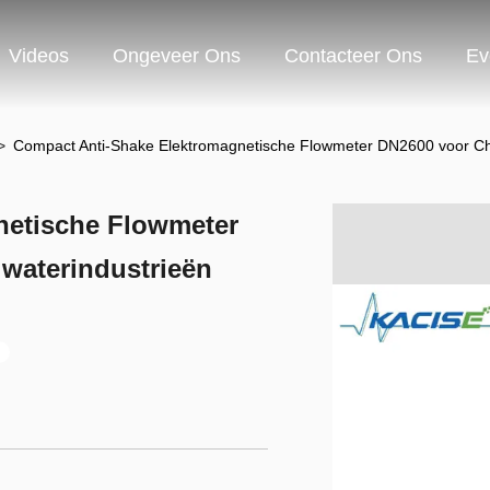
Videos
Ongeveer Ons
Contacteer Ons
Ev
>
Compact Anti-Shake Elektromagnetische Flowmeter DN2600 voor Ch
netische Flowmeter
waterindustrieën