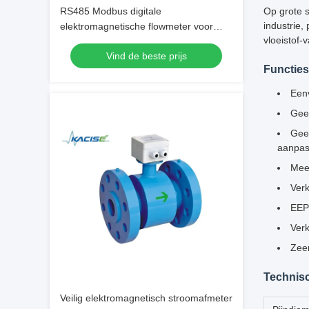
RS485 Modbus digitale
Op grote s
industrie,
elektromagnetische flowmeter voor
vloeistof-
zure alkalibestendige vloeistoffen met
Vind de beste prijs
hoge nauwkeurigheid
Functies
Eenv
Geen
Geen
aanpas
Meet
Verk
EEP
Verk
Zeer
Technis
Veilig elektromagnetisch stroomafmeter