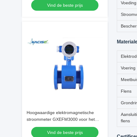
Voeding
Vind de beste prijs
metingen
Stroomv
Bescher
Material
Elektro
Voering
Meetbui
Flens
Grondri
Hoogwaardige elektromagnetische
Aansluit
stroommeter GXEFM3000 voor het
flens
meten van de stroomsnelheid in
Vind de beste prijs
elektrisch geleidende vloeistoffen
Certific