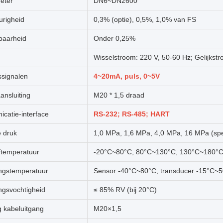
eter
DN6~DN2600
righeid
0,3% (optie), 0,5%, 1,0% van FS
baarheid
Onder 0,25%
Wisselstroom: 220 V, 50-60 Hz; Gelijkstr
ssignalen
4~20mA, puls, 0~5V
ansluiting
M20 * 1,5 draad
catie-interface
RS-232; RS-485; HART
e druk
1,0 MPa, 1,6 MPa, 4,0 MPa, 16 MPa (spe
ftemperatuur
-20°C~80°C, 80°C~130°C, 130°C~180°C (a
gstemperatuur
Sensor -40°C~80°C, transducer -15°C~
gsvochtigheid
≤ 85% RV (bij 20°C)
g kabeluitgang
M20×1,5