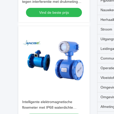
Pijpdiam
tegen interferentie met drukmeting
IP68-bescherming en RS485-
Nauwkeu
Vind de beste prijs
communicatie
Herhaal
Stroom
Uitgang
Leidinga
Communi
Operati
Vloeisto
Omgevin
Omgevin
Intelligente elektromagnetische
Afmetin
flowmeter met IP68 waterdichte
RS485-uitgang voor zeer nauwkeurige