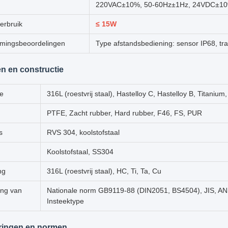
220VAC±10%, 50-60Hz±1Hz, 24VDC±10
erbruik
≤ 15W
mingsbeoordelingen
Type afstandsbediening: sensor IP68, tr
en en constructie
de
316L (roestvrij staal), Hastelloy C, Hastelloy B, Titanium,
PTFE, Zacht rubber, Hard rubber, F46, FS, PUR
s
RVS 304, koolstofstaal
Koolstofstaal, SS304
ng
316L (roestvrij staal), HC, Ti, Ta, Cu
ing van
Nationale norm GB9119-88 (DIN2051, BS4504), JIS, ANSI
Insteektype
eringen en normen