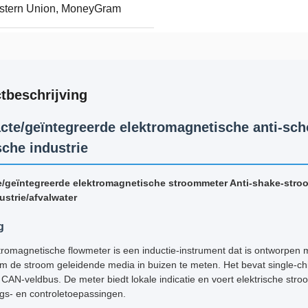
Western Union, MoneyGram
tbeschrijving
te/geïntegreerde elektromagnetische anti-sch
che industrie
geïntegreerde elektromagnetische stroommeter Anti-shake-stroo
ustrie/afvalwater
g
romagnetische flowmeter is een inductie-instrument dat is ontworpen 
 de stroom geleidende media in buizen te meten. Het bevat single-chip
 CAN-veldbus. De meter biedt lokale indicatie en voert elektrische st
gs- en controletoepassingen.