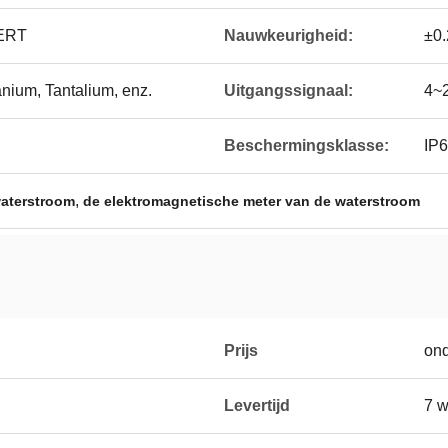
ERT
Nauwkeurigheid:
±0.
nium, Tantalium, enz.
Uitgangssignaal:
4~
Beschermingsklasse:
IP6
,
waterstroom
de elektromagnetische meter van de waterstroom
Prijs
on
Levertijd
7 