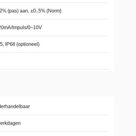
2% (pas) aan, ±0..5% (Norm)
20mA/Impuls/0~10V
5, IP68 (optioneel)
derhandelbaar
werkdagen