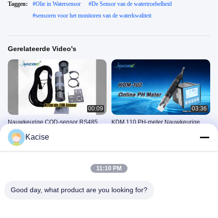
Taggen:
#
Olie in Watersensor
#
De Sensor van de watertroebelheid
#
sensoren voor het monitoren van de waterkwaliteit
Gerelateerde Video's
00:09
03:36
Nauwkeurige COD-sensor RS485
KDM 110 PH-meter Nauwkeurige
Modbus IP68
pH-bewaking
Kacise
De Sensor Van De
De Sensor Van De
Waterkwaliteit
Waterkwaliteit
May 08, 2026
February 24, 2026
11:10 PM
Good day, what product are you looking for?
02:01
01:29