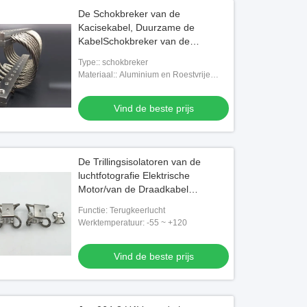
De Schokbreker van de
Kacisekabel, Duurzame de
KabelSchokbreker van de
Roestvrij staaldraad
Type:: schokbreker
Materiaal:: Aluminium en Roestvrije
steela
Vind de beste prijs
De Trillingsisolatoren van de
luchtfotografie Elektrische
Motor/van de Draadkabel
Schokbreker
Functie: Terugkeerlucht
Werktemperatuur: -55 ~ +120
Vind de beste prijs