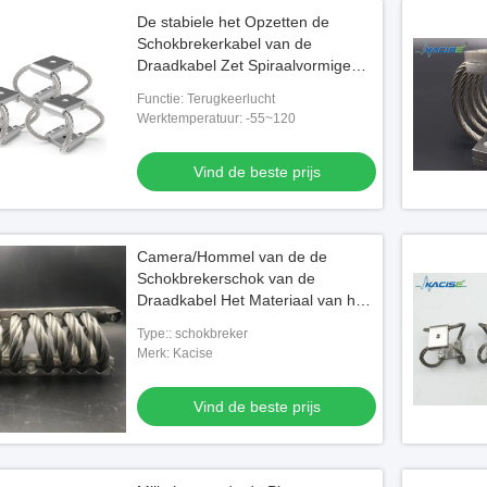
De stabiele het Opzetten de
Schokbrekerkabel van de
Draadkabel Zet Spiraalvormige
Lijn Met hoge weerstand op
Functie: Terugkeerlucht
Werktemperatuur: -55~120
Vind de beste prijs
Camera/Hommel van de de
Schokbrekerschok van de
Draadkabel Het Materiaal van het
de Controleroestvrije staal
Type:: schokbreker
Merk: Kacise
Vind de beste prijs