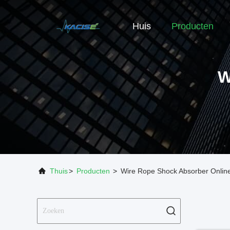
Huis
Producten
W
Thuis
>
Producten
>
Wire Rope Shock Absorber Online