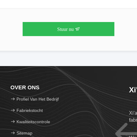
Stuur nu
OVER ONS
Xi
Profiel Van Het Bedrijf
Fabriekstocht
Xi'
fab
Kwaliteitscontrole
Sitemap