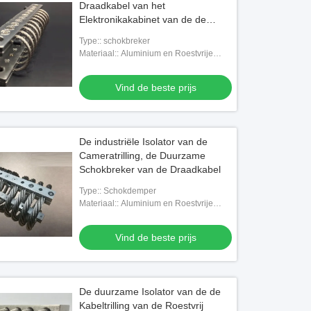
Draadkabel van het
Elektronikakabinet van de de
Trillingsisolator Mariene en
Type:: schokbreker
Industriële Motor
Materiaal:: Aluminium en Roestvrije
steela
Vind de beste prijs
De industriële Isolator van de
Cameratrilling, de Duurzame
Schokbreker van de Draadkabel
Type:: Schokdemper
Materiaal:: Aluminium en Roestvrije
steela
Vind de beste prijs
De duurzame Isolator van de de
Kabeltrilling van de Roestvrij