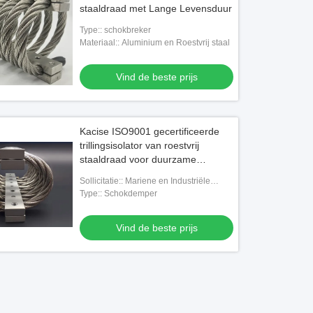
staaldraad met Lange Levensduur
Type:: schokbreker
Materiaal:: Aluminium en Roestvrij staal
Vind de beste prijs
Kacise ISO9001 gecertificeerde
trillingsisolator van roestvrij
staaldraad voor duurzame
schokabsorptie van industriële
Sollicitatie:: Mariene en Industriële
machines
Motor
Type:: Schokdemper
Vind de beste prijs