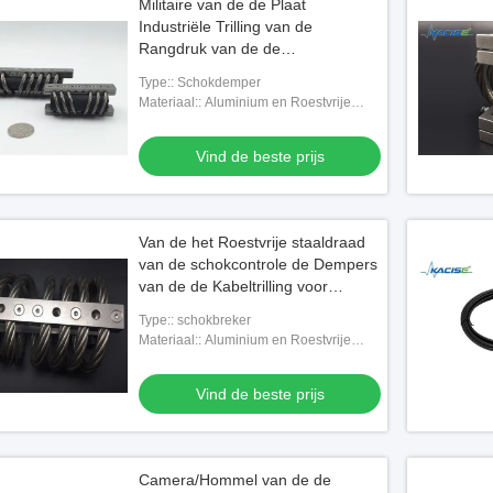
Militaire van de de Plaat
Industriële Trilling van de
Rangdruk van de de
Isolatorendraad de
Type:: Schokdemper
KabelSchokbreker 7Hz - 15Hz
Materiaal:: Aluminium en Roestvrije
steela
Vind de beste prijs
Van de het Roestvrije staaldraad
van de schokcontrole de Dempers
van de de Kabeltrilling voor
Industriële Machines
Type:: schokbreker
Materiaal:: Aluminium en Roestvrije
steela
Vind de beste prijs
Camera/Hommel van de de