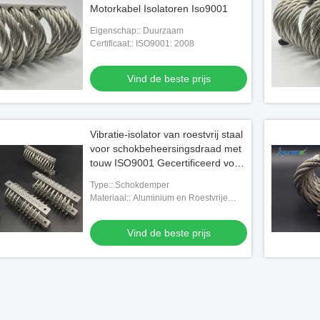
Motorkabel Isolatoren Iso9001
Eigenschap:: Duurzaam
Certificaat:: ISO9001: 2008
Vind de beste prijs
Vibratie-isolator van roestvrij staal
voor schokbeheersingsdraad met
touw ISO9001 Gecertificeerd voor
industriële toepassingen
Type:: Schokdemper
Materiaal:: Aluminium en Roestvrije
steela
Vind de beste prijs