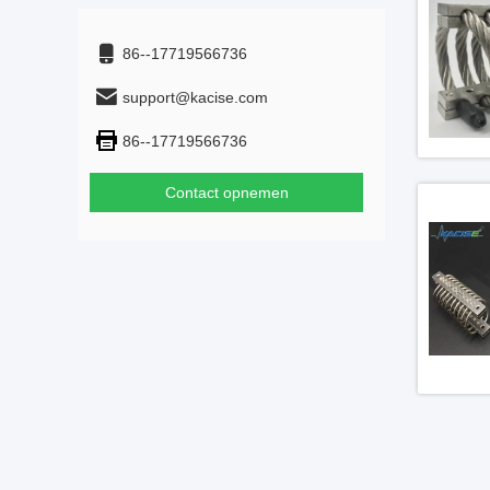
86--17719566736
support@kacise.com
86--17719566736
Contact opnemen