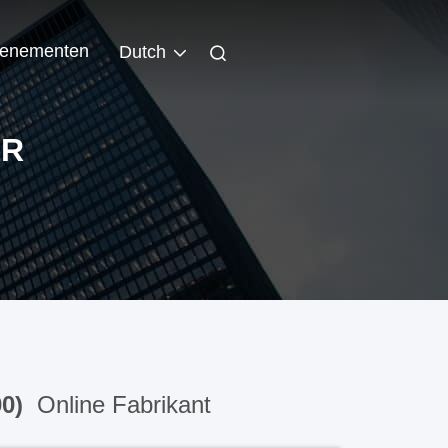
enementen
Dutch
ER
00)
Online Fabrikant