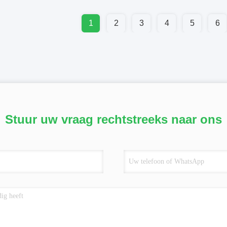
1
2
3
4
5
6
Stuur uw vraag rechtstreeks naar ons