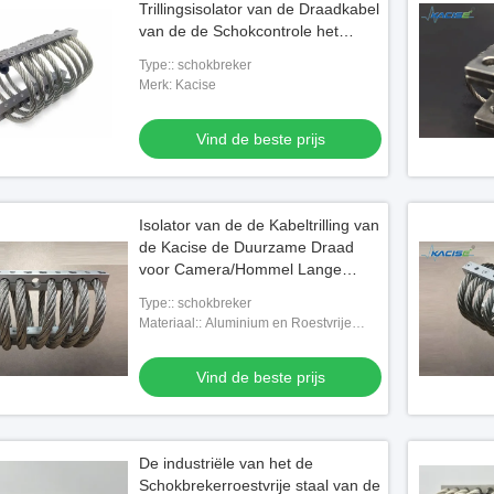
Trillingsisolator van de Draadkabel
van de de Schokcontrole het
Roestvrije staalmateriaal
Type:: schokbreker
Merk: Kacise
Vind de beste prijs
Isolator van de de Kabeltrilling van
de Kacise de Duurzame Draad
voor Camera/Hommel Lange
Levensduur
Type:: schokbreker
Materiaal:: Aluminium en Roestvrije
steela
Vind de beste prijs
De industriële van het de
Schokbrekerroestvrije staal van de