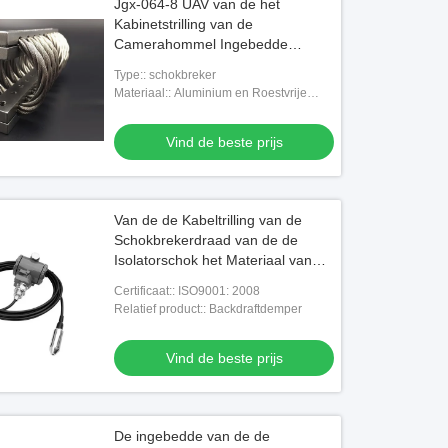
Jgx-064-8 UAV van de het
Kabinetstrilling van de
Camerahommel Ingebedde
Elektronika van de de
Type:: schokbreker
Schokcontrole van de het
Materiaal:: Aluminium en Roestvrije
Roestvrije staaldraad de
steela
Kabelisolator
Vind de beste prijs
Van de de Kabeltrilling van de
Schokbrekerdraad van de de
Isolatorschok het Materiaal van
het de Controleroestvrije staal
Certificaat:: ISO9001: 2008
Relatief product:: Backdraftdemper
Vind de beste prijs
De ingebedde van de de