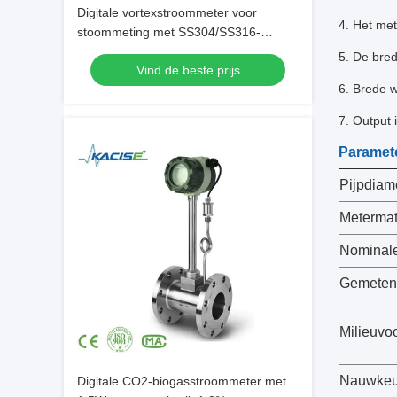
Digitale vortexstroommeter voor
4.
Het met
stoommeting met SS304/SS316-
materiaal
5.
De bred
Vind de beste prijs
6.
Brede w
7.
Output 
Paramet
Pijpdiam
Metermat
Nominale
Gemeten 
Milieuvo
Nauwkeu
Digitale CO2-biogasstroommeter met