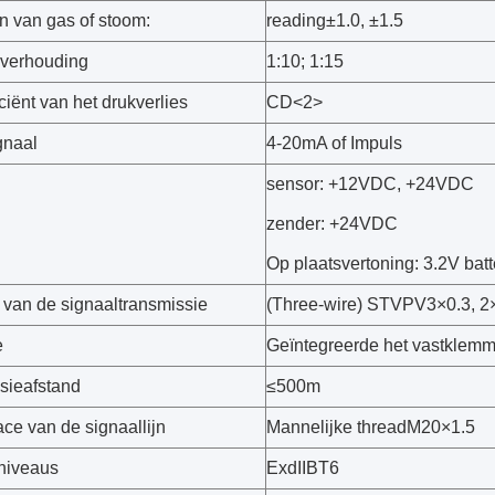
n van gas of stoom:
reading±1.0, ±1.5
gverhouding
1:10; 1:15
ciënt van het drukverlies
CD<2>
gnaal
4-20mA of Impuls
sensor: +12VDC, +24VDC
zender: +24VDC
Op plaatsvertoning: 3.2V batte
n van de signaaltransmissie
(Three-wire) STVPV3×0.3, 2×
e
Geïntegreerde het vastklemme
sieafstand
≤500m
ace van de signaallijn
Mannelijke threadM20×1.5
niveaus
ExdIIBT6