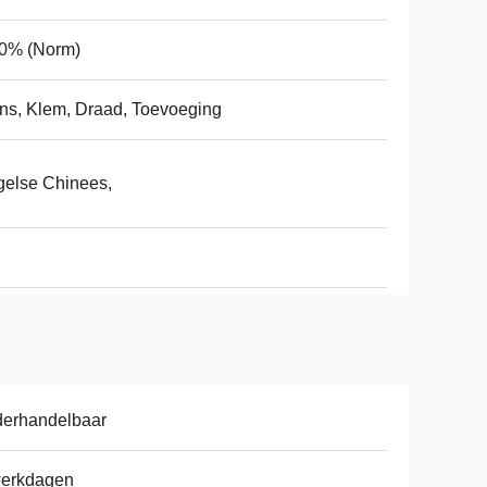
.0% (Norm)
ns, Klem, Draad, Toevoeging
else Chinees,
derhandelbaar
werkdagen