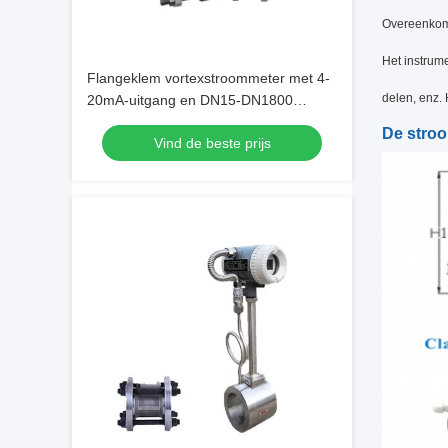
Overeenkoms
Het instrum
Flangeklem vortexstroommeter met 4-
delen, enz. 
20mA-uitgang en DN15-DN1800
diameter voor gecomprimeerde lucht
De stroo
Vind de beste prijs
en gas