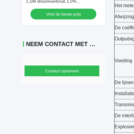
1,5W stroomverbruik 1,0%
Het mete
nauwkeurigheid en 15mm-6000mm
Vind de beste prijs
buisgrootte Ultrasone stroommeter
Afwijzin
De coëffi
Outputsi
NEEM CONTACT MET ONS OP
Voeding
Contact opnemen
De lijne
Installati
Transmis
De interf
Explosie