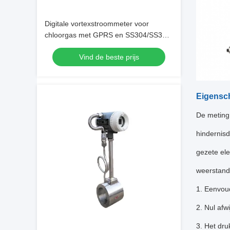
Digitale vortexstroommeter voor
chloorgas met GPRS en SS304/SS316
carrosseriemateriaal
Vind de beste prijs
Eigensc
De meting 
hindernisd
gezete el
weerstand 
1.
Eenvoud
2.
Nul afwi
3.
Het dru