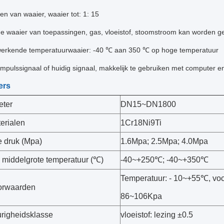
en van waaier, waaier tot: 1: 15
e waaier van toepassingen, gas, vloeistof, stoomstroom kan worden 
erkende temperatuurwaaier: -40 ℃ aan 350 ℃ op hoge temperatuur
impulssignaal of huidig signaal, makkelijk te gebruiken met computer e
ers
eter
DN15~DN1800
erialen
1Cr18Ni9Ti
 druk (Mpa)
1.6Mpa; 2.5Mpa; 4.0Mpa
middelgrote temperatuur (℃)
-40~+250℃; -40~+350℃
Temperatuur: - 10~+55℃, vo
orwaarden
86~106Kpa
righeidsklasse
vloeistof: lezing ±0.5