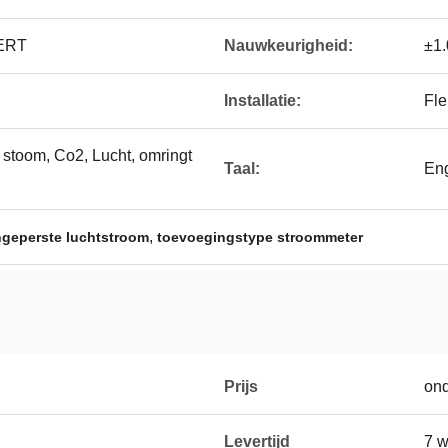
ERT
Nauwkeurigheid:
±1
Installatie:
Fle
stoom, Co2, Lucht, omringt
Taal:
Eng
,
ngeperste luchtstroom
toevoegingstype stroommeter
Prijs
on
Levertijd
7 