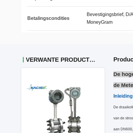
Bevestigingsbrief, D/A
Betalingscondities
MoneyGram
Produc
VERWANTE PRODUCTEN
De hog
de Mete
Inleiding
De draaikolk
van de stro
aan DN600, 