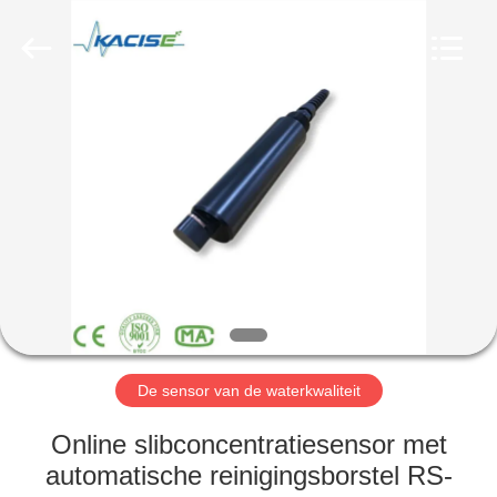
2026
Xi'an
Kacise
Optronics
Co.,Ltd..
All
Rights
Reserved.
HUIS
PRODUCTEN
VIDEOS
ONGEVEER
ONS
De sensor van de waterkwaliteit
FABRIEKSREIS
Online slibconcentratiesensor met
automatische reinigingsborstel RS-