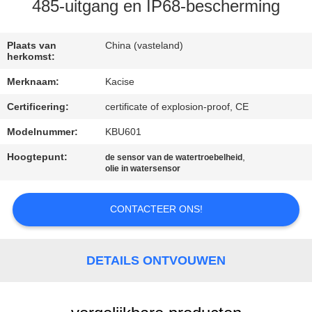
KWALITEITSCONTROLE
485-uitgang en IP68-bescherming
CONTACTEER
Plaats van
China (vasteland)
herkomst:
ONS
Merknaam:
Kacise
Certificering:
certificate of explosion-proof, CE
NIEUWS
Modelnummer:
KBU601
GEVALLEN
Hoogtepunt:
,
de sensor van de watertroebelheid
olie in watersensor
VERZOEK
CONTACTEER ONS!
OM EEN
CITAAT
DETAILS ONTVOUWEN
SITEMAP