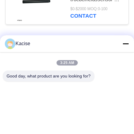
een resolutie van 0,1
$0-$2000 MOQ:0-100
NTU voor industriële
CONTACT
waterkwaliteitsbewaking
populaire categorieën
Alle
Kacise
de sensor van de
3:25 AM
Precieze druksensor
waterkwaliteit
Good day, what product are you looking for?
de zender van het
Vloeistofniveaumeter
radarniveau
ultrasone
ultrasone
omvormersensor
stroommeter