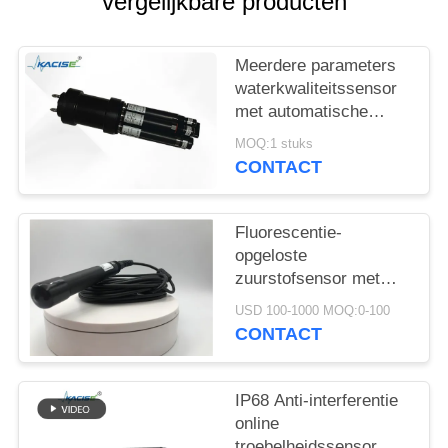
vergelijkbare producten
PRIVACYBELEID
Meerdere parameters
waterkwaliteitssensor
met automatische
reinigingsfunctie
MOQ:1 stuks
CONTACT
Fluorescentie-
opgeloste
zuurstofsensor met
automatische
USD 100-1000 MOQ:0-100
temperatuurcompensatie
CONTACT
Geen elektrolyten
vereist en RS485-
uitgang
IP68 Anti-interferentie
online
troebelheidssensor met