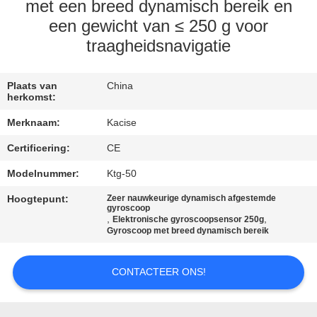
KWALITEITSCONTROLE
met een breed dynamisch bereik en
een gewicht van ≤ 250 g voor
traagheidsnavigatie
CONTACTEER
ONS
Plaats van
China
herkomst:
NIEUWS
Merknaam:
Kacise
Certificering:
CE
GEVALLEN
Modelnummer:
Ktg-50
VERZOEK
Hoogtepunt:
Zeer nauwkeurige dynamisch afgestemde
gyroscoop
,
,
Elektronische gyroscoopsensor 250g
OM EEN
Gyroscoop met breed dynamisch bereik
CITAAT
CONTACTEER ONS!
SITEMAP