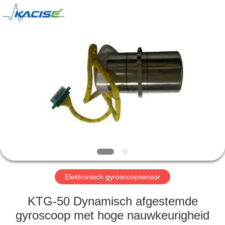
2026
Xi'an
Kacise
Optronics
Co.,Ltd..
All
Rights
Reserved.
HUIS
PRODUCTEN
VIDEOS
ONGEVEER
ONS
Elektronisch gyroscoopsensor
FABRIEKSREIS
KTG-50 Dynamisch afgestemde
gyroscoop met hoge nauwkeurigheid