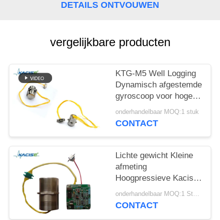
DETAILS ONTVOUWEN
PRIVACYBELEID
vergelijkbare producten
KTG-M5 Well Logging
Dynamisch afgestemde
gyroscoop voor hoge
temperatuur met snel
onderhandelbaar MOQ:1 stuk
starten en licht gewicht
CONTACT
Lichte gewicht Kleine
afmeting
Hoogpressieve Kacise
Flexible Dynamisch
onderhandelbaar MOQ:1 Stuk / Stukken
afgestemde gyroscoop
CONTACT
voor de lucht- en