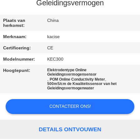
KWALITEITSCONTROLE
Geleidingsvermogen
CONTACTEER
Plaats van
China
herkomst:
ONS
Merknaam:
kacise
Certificering:
CE
NIEUWS
Modelnummer:
KEC300
GEVALLEN
Hoogtepunt:
Elektrodentype Online
Geleidingsvermogensensor
,
,
POM Online Conductivity Meter
500mS/cm de Kwaliteitssensor van het
VERZOEK
Geleidingsvermogenwater
OM EEN
CONTACTEER ONS!
CITAAT
SITEMAP
DETAILS ONTVOUWEN