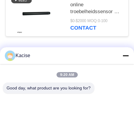
online
troebelheidssensor met
een resolutie van 0,1
$0-$2000 MOQ:0-100
NTU voor industriële
CONTACT
waterkwaliteitsbewaking
populaire categorieën
Alle
Kacise
de sensor van de
9:20 AM
Precieze druksensor
waterkwaliteit
Good day, what product are you looking for?
de zender van het
Vloeistofniveaumeter
radarniveau
ultrasone
ultrasone
omvormersensor
stroommeter