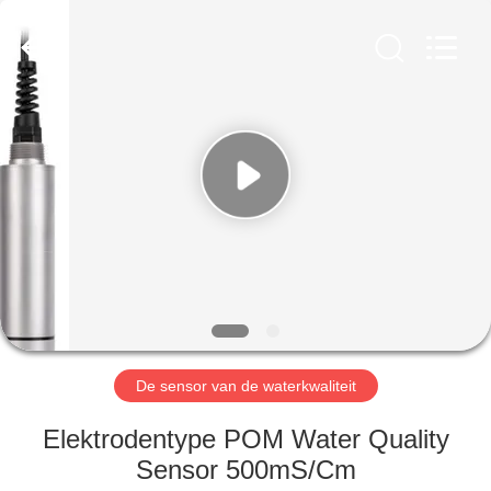
2026
Xi'an
Kacise
Optronics
Co.,Ltd..
All
Rights
Reserved.
HUIS
PRODUCTEN
VIDEOS
ONGEVEER
ONS
De sensor van de waterkwaliteit
FABRIEKSREIS
Elektrodentype POM Water Quality
Sensor 500mS/Cm