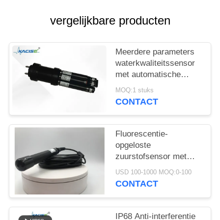
PRIVACYBELEID
vergelijkbare producten
Meerdere parameters
waterkwaliteitssensor
met automatische
reinigingsfunctie
MOQ:1 stuks
CONTACT
Fluorescentie-
opgeloste
zuurstofsensor met
automatische
USD 100-1000 MOQ:0-100
temperatuurcompensatie
CONTACT
Geen elektrolyten
vereist en RS485-
uitgang
IP68 Anti-interferentie