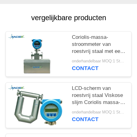
PRIVACYBELEID
vergelijkbare producten
Coriolis-massa-
stroommeter van
roestvrij staal met een
nauwkeurigheid van
onderhandelbaar MOQ:1 Stuk / Stukken
0,2% en een hoge
CONTACT
nauwkeurigheid voor
de meting van ruwe
olie
LCD-scherm van
roestvrij staal Viskose
slijm Coriolis massa-
stroommeter voor hoge
onderhandelbaar MOQ:1 Stuk / Stukken
nauwkeurigheid
CONTACT