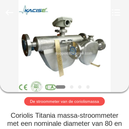
2026
Xi'an
Kacise
Optronics
Co.,Ltd..
All
Rights
Reserved.
HUIS
PRODUCTEN
VIDEOS
ONGEVEER
ONS
De stroommeter van de coriolismassa
FABRIEKSREIS
Coriolis Titania massa-stroommeter
met een nominale diameter van 80 en