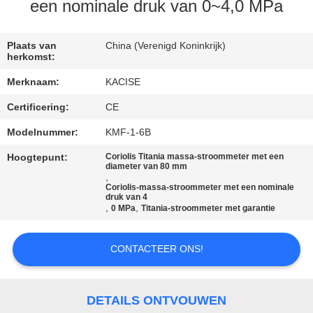
KWALITEITSCONTROLE
een nominale druk van 0~4,0 MPa
CONTACTEER
Plaats van
China (Verenigd Koninkrijk)
herkomst:
ONS
Merknaam:
KACISE
Certificering:
CE
NIEUWS
Modelnummer:
KMF-1-6B
GEVALLEN
Hoogtepunt:
Coriolis Titania massa-stroommeter met een
diameter van 80 mm
,
Coriolis-massa-stroommeter met een nominale
VERZOEK
druk van 4
,
,
0 MPa
Titania-stroommeter met garantie
OM EEN
CITAAT
CONTACTEER ONS!
SITEMAP
DETAILS ONTVOUWEN