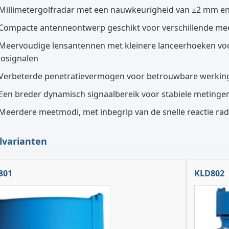
Millimetergolfradar met een nauwkeurigheid van ±2 mm en
Compacte antenneontwerp geschikt voor verschillende m
Meervoudige lensantennen met kleinere lanceerhoeken voo
osignalen
Verbeterde penetratievermogen voor betrouwbare werking
Een breder dynamisch signaalbereik voor stabiele metingen
Meerdere meetmodi, met inbegrip van de snelle reactie r
lvarianten
801
KLD802