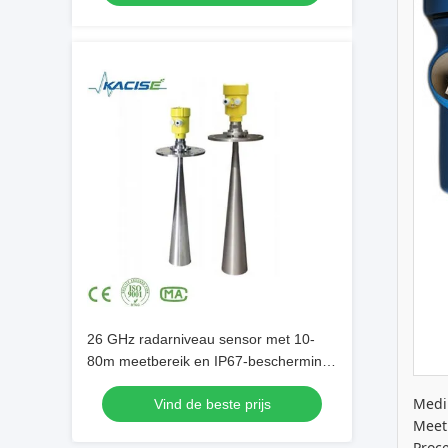
26 GHz radarniveau sensor met 10-
80m meetbereik en IP67-bescherming
voor vloeibare en vaste metingen
Mediu
Vind de beste prijs
Meet
Proce