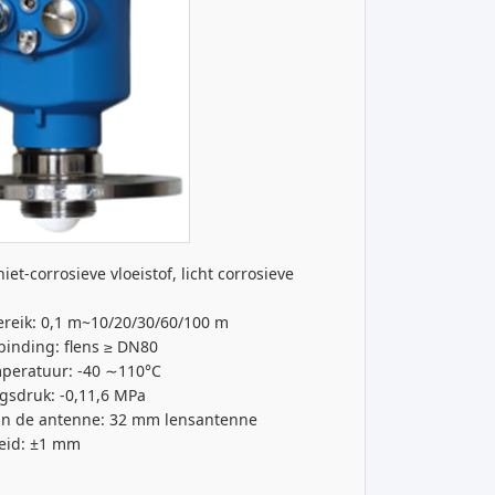
et-corrosieve vloeistof, licht corrosieve
reik: 0,1 m~10/20/30/60/100 m
binding: flens ≥ DN80
peratuur: -40 ∼110°C
gsdruk: -0,1­1,6 MPa
an de antenne: 32 mm lensantenne
eid: ±1 mm