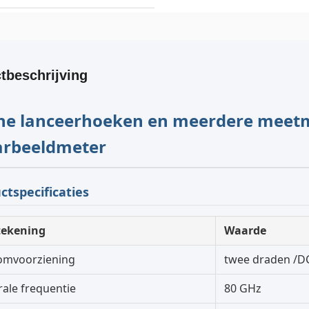
tbeschrijving
ine lanceerhoeken en meerdere meet
arbeeldmeter
ctspecificaties
ekening
Waarde
omvoorziening
twee draden /D
rale frequentie
80 GHz