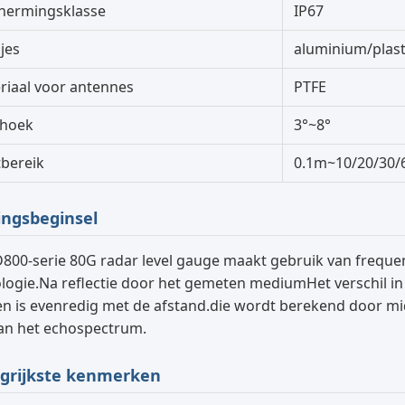
hermingsklasse
IP67
jes
aluminium/plasti
riaal voor antennes
PTFE
thoek
3°~8°
bereik
0.1m~10/20/30/
ngsbeginsel
800-serie 80G radar level gauge maakt gebruik van frequ
logie.Na reflectie door het gemeten mediumHet verschil i
en is evenredig met de afstand.die wordt berekend door mi
van het echospectrum.
grijkste kenmerken