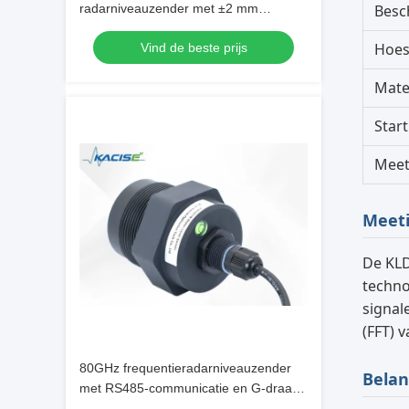
radarniveauzender met ±2 mm
Besc
nauwkeurigheid voor nauwkeurige
Hoes
Vind de beste prijs
afstandsmeting
Mate
Star
Meet
Meeti
De KLD
techno
signal
(FFT) 
80GHz frequentieradarniveauzender
Belan
met RS485-communicatie en G-draad
voor aangepaste toepassingen