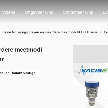
Videos
Ongeveer Ons
Contacteer Ons
Ev
Kleine lanceringshoeken en meerdere meetmodi KLD800 serie 80G r
rdere meetmodi
er
hoeken Radarniveauge