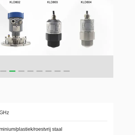
 GHz
minium/plastiek/roestvrij staal