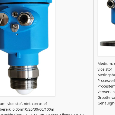
Medium: ni
vloeistof
Metingsbe
Procesver
Procestem
Verwerkin
Grootte v
Genauigh
m: vloeistof, niet-corrosief
bereik: 0,05m10/20/30/60/100m
sverbinding: G11⁄2A / 11⁄2NPT draad / flens ≥ DN40