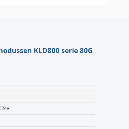
modussen KLD800 serie 80G
C24V