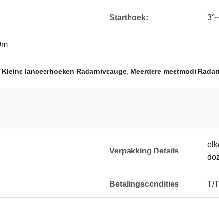
Starthoek:
3°~
0m
,
,
Kleine lanceerhoeken Radarniveauge
Meerdere meetmodi Radar
elk
Verpakking Details
doz
Betalingscondities
T/T