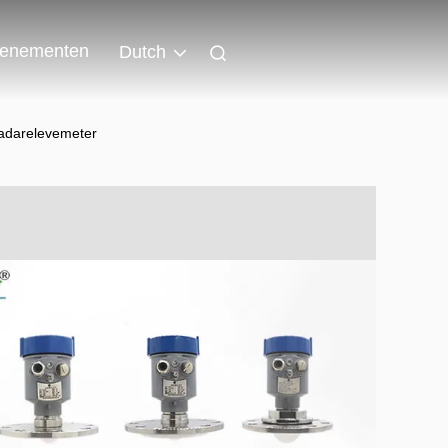
enementen
Dutch
adarelevemeter