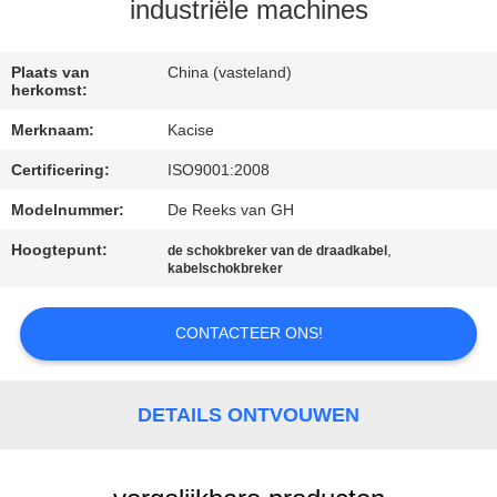
KWALITEITSCONTROLE
industriële machines
CONTACTEER
Plaats van
China (vasteland)
herkomst:
ONS
Merknaam:
Kacise
Certificering:
ISO9001:2008
NIEUWS
Modelnummer:
De Reeks van GH
GEVALLEN
Hoogtepunt:
,
de schokbreker van de draadkabel
kabelschokbreker
VERZOEK
CONTACTEER ONS!
OM EEN
CITAAT
DETAILS ONTVOUWEN
SITEMAP