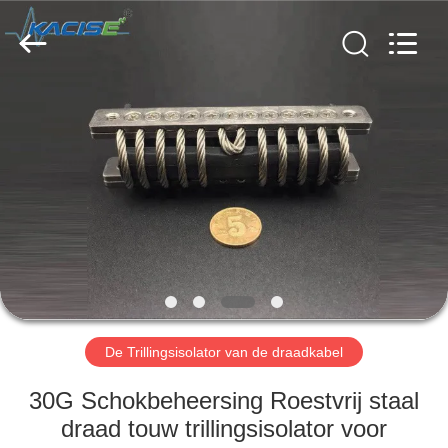
2026
Xi'an
Kacise
Optronics
Co.,Ltd..
All
Rights
Reserved.
HUIS
PRODUCTEN
VIDEOS
ONGEVEER
ONS
De Trillingsisolator van de draadkabel
FABRIEKSREIS
30G Schokbeheersing Roestvrij staal
draad touw trillingsisolator voor