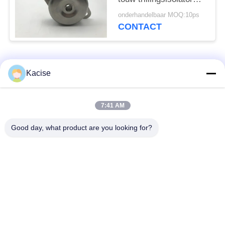
met twee veren voor
onderhandelbaar MOQ:10ps
een brede
CONTACT
werkfrequentie
populaire categorieën
Alle
Kacise
de sensor van de
7:41 AM
Precieze druksensor
waterkwaliteit
Good day, what product are you looking for?
de zender van het
Vloeistofniveaumeter
radarniveau
ultrasone
ultrasone
omvormersensor
stroommeter