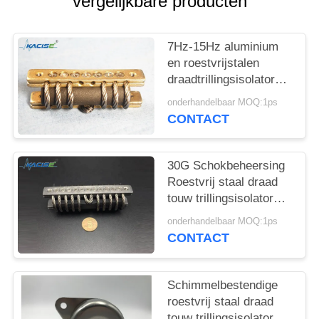
vergelijkbare producten
PRIVACYBELEID
7Hz-15Hz aluminium
en roestvrijstalen
draadtrillingsisolator
voor industriële
onderhandelbaar MOQ:1ps
machines
CONTACT
30G Schokbeheersing
Roestvrij staal draad
touw trillingsisolator
voor industriële
onderhandelbaar MOQ:1ps
machines
CONTACT
Schimmelbestendige
roestvrij staal draad
touw trillingsisolator