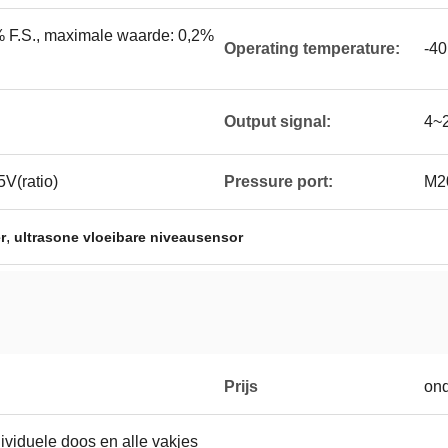
 F.S., maximale waarde: 0,2%
Operating temperature:
-4
Output signal:
4~
V(ratio)
Pressure port:
M20
,
r
ultrasone vloeibare niveausensor
Prijs
on
ividuele doos en alle vakjes