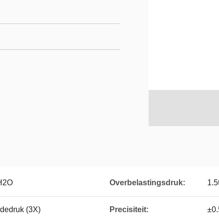
mH2O
Overbelastingsdruk:
1.5
dedruk (3X)
Precisiteit:
±0