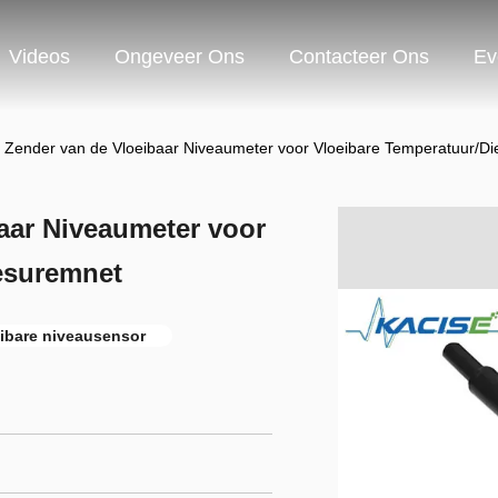
Videos
Ongeveer Ons
Contacteer Ons
Ev
le Zender van de Vloeibaar Niveaumeter voor Vloeibare Temperatuur/D
baar Niveaumeter voor
esuremnet
eibare niveausensor