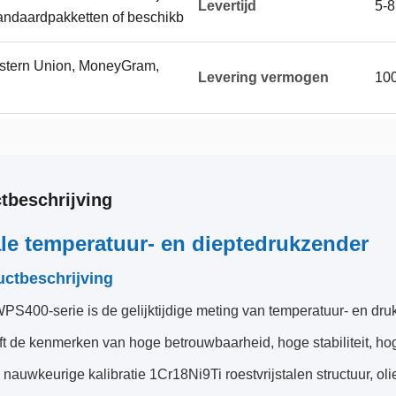
Levertijd
5-
andaardpakketten of beschikb
Western Union, MoneyGram,
Levering vermogen
100
tbeschrijving
ale temperatuur- en dieptedrukzender
uctbeschrijving
S400-serie is de gelijktijdige meting van temperatuur- en dru
ft de kenmerken van hoge betrouwbaarheid, hoge stabiliteit, h
 nauwkeurige kalibratie 1Cr18Ni9Ti roestvrijstalen structuur, o