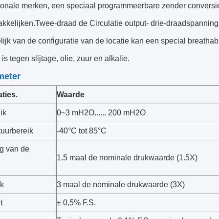
tionale merken, een speciaal programmeerbare zender conversie c
kkelijken.Twee-draad de Circulatie output- drie-draadspanning
lijk van de configuratie van de locatie kan een special breatha
is tegen slijtage, olie, zuur en alkalie.
meter
ties.
Waarde
ik
0~3 mH2O...... 200 mH2O
uurbereik
-40°C tot 85°C
g van de
1.5 maal de nominale drukwaarde (1.5X)
k
3 maal de nominale drukwaarde (3X)
t
± 0,5% F.S.