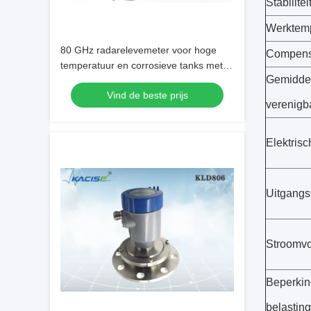
Stabilitei
Werktem
80 GHz radarelevemeter voor hoge
Compens
temperatuur en corrosieve tanks met
Gemidde
FMCW-technologie
Vind de beste prijs
verenigb
Elektrisc
Uitgangs
Stroomvo
Beperkin
belasting