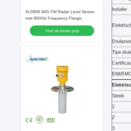
Isolatie
KLD806 80G FM Radar Level Sensor
met 80GHz Frequency Flange
Mounting en PTFE Antenne voor
Elektrisc
Vind de beste prijs
Cement Silos
Drukpoor
Tipe dru
Certifica
EMI/EM
Elektris
Steek
1
2
3