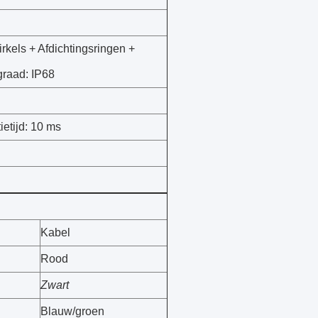
rkels + Afdichtingsringen +
graad: IP68
ietijd: 10 ms
Kabel
Rood
Zwart
Blauw/groen