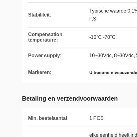
Typische waarde 0,1%
Stabiliteit:
F.S.
Compensation
-10°C~70°C
temperature:
Power supply:
10~30Vdc, 8~30Vdc, 5
Markeren:
Ultrasone niveauzende
Betaling en verzendvoorwaarden
Min. bestelaantal
1 PCS
elke eenheid heeft ind