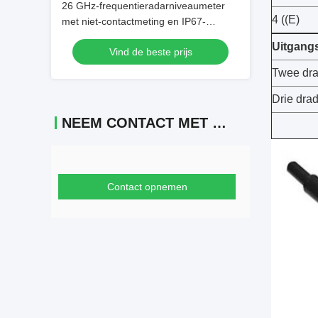
26 GHz-frequentieradarniveaumeter
4 ((E)
met niet-contactmeting en IP67-
bescherming voor
Uitgang
Vind de beste prijs
vloeistofniveaumonitoring
Twee dr
Drie dra
NEEM CONTACT MET ONS OP
Contact opnemen