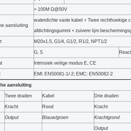
> 100M Ω@50V
waterdichte vaste kabel + Twee rechthoekige ci
he aansluiting
afdichtingsgummi + zuivere lijm beschermings
t
M20x1.5, G1/4, G1/2, R1/2, NPT1/2
k
G, S
React
at
Intrinsiek veilige modus E, CE
C
EMI: EN50081-1/-2; EMC: EN50082-2
che aansluiting
Twee draden
Kabel
Drie draden
Kracht
Rood
Kracht
Output
Blauw/groen
Krachtgrond
Output