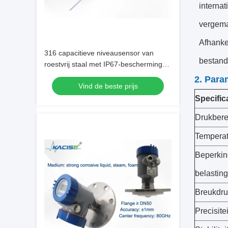
interna
vergema
Afhanke
316 capacitieve niveausensor van
bestand 
roestvrij staal met IP67-bescherming
en HART-communicatie voor ruwe
2. Para
Vind de beste prijs
omgevingen
Specifica
Drukbere
Temperat
Beperkin
belasting
Breukdru
Precisitei