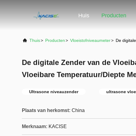
Huis
Producten
Thuis
>
Producten
>
Vloeistofniveaumeter
>
De digita
De digitale Zender van de Vloei
Vloeibare Temperatuur/Diepte M
Ultrasone niveauzender
ultrasone vlo
Plaats van herkomst:
China
Merknaam:
KACISE