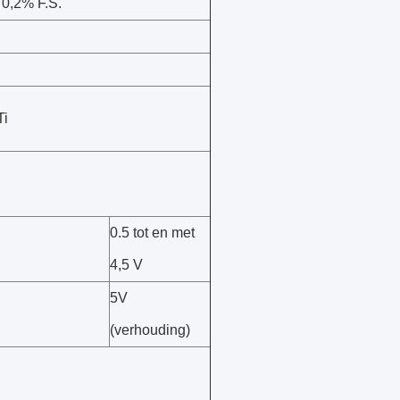
 0,2% F.S.
Ti
0.5 tot en met
4,5 V
5V
(verhouding)