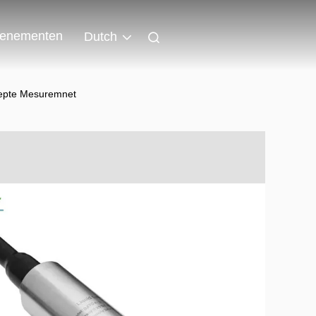
enementen
Dutch
iepte Mesuremnet