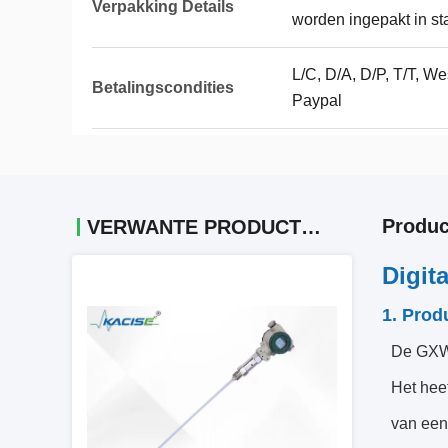
Verpakking Details
worden ingepakt in st
L/C, D/A, D/P, T/T, 
Betalingscondities
Paypal
Produc
VERWANTE PRODUCTEN
Digit
1. Prod
De GXWP
Het hee
van een