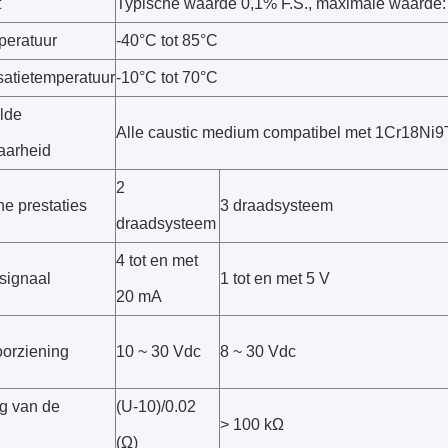
t
Typische waarde 0,1% F.S., maximale waarde:
peratuur
-40°C tot 85°C
atietemperatuur
-10°C tot 70°C
lde
Alle caustic medium compatibel met 1Cr18Ni9
aarheid
2
he prestaties
3 draadsysteem
draadsysteem
4 tot en met
signaal
1 tot en met 5 V
20 mA
orziening
10 ~ 30 Vdc
8 ~ 30 Vdc
g van de
(U-10)/0.02
> 100 kΩ
(Ω)